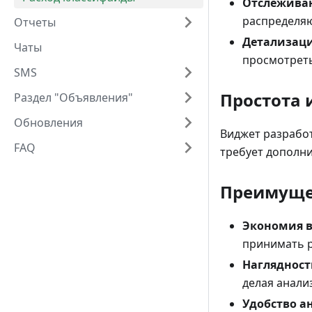
Отслеживан
распределяю
Отчеты
Детализаци
Чаты
просмотреть
SMS
Простота 
Раздел "Объявления"
Обновления
Виджет разрабо
FAQ
требует дополни
Преимуще
Экономия 
принимать 
Наглядност
делая анали
Удобство а