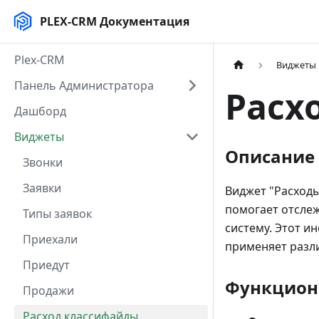
PLEX-CRM Документация
Plex-CRM
Виджеты
Панель Администратора
Расх
Дашборд
Виджеты
Описание
Звонки
Заявки
Виджет "Расходы
помогает отслеж
Типы заявок
систему. Этот и
Приехали
применяет разли
Приедут
Функцион
Продажи
Расход классифайды