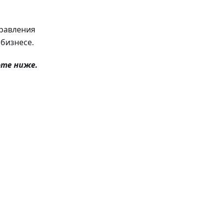
правления
бизнесе.
оте ниже.