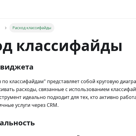
Расход классифайды
од классифайды
 виджета
 по классифайдам" представляет собой круговую диагр
ивать расходы, связанные с использованием классифай
нструмент идеально подходит для тех, кто активно работ
чные услуги через CRM.
альность