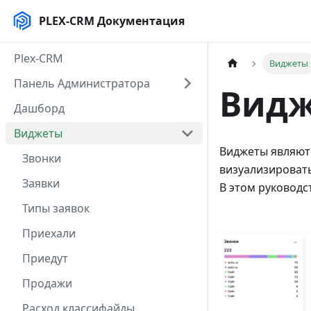
PLEX-CRM Документация
Plex-CRM
Виджеты
Панель Администратора
Вид
Дашборд
Виджеты
Виджеты являют
Звонки
визуализировать
Заявки
В этом руководс
Типы заявок
Приехали
Приедут
Продажи
Расход классифайды