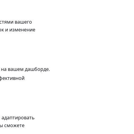
остями вашего
ок и изменение
 на вашем дашборде.
ффективной
 адаптировать
вы сможете