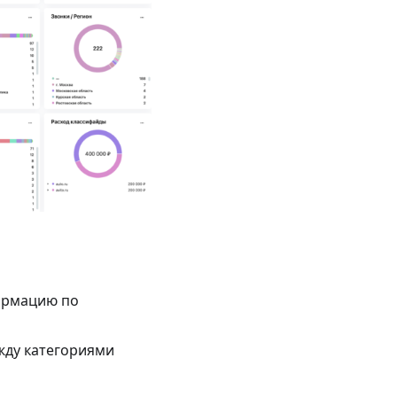
формацию по
жду категориями