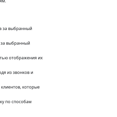
ям.
та за выбранный
а за выбранный
стью отображения их
одя из звонков и
 клиентов, которые
ку по способам