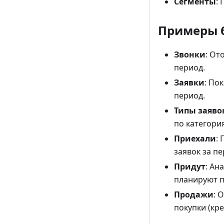
Сегменты
:
Примеры 
Звонки
: От
период.
Заявки
: По
период.
Типы заяво
по категори
Приехали
:
заявок за пе
Придут
: Ан
планируют п
Продажи
: 
покупки (кр