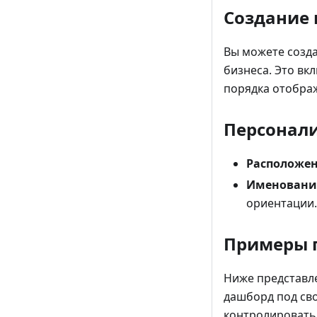
Создание 
Вы можете созда
бизнеса. Это вк
порядка отобра
Персонал
Расположе
Именовани
ориентации.
Примеры 
Ниже представл
дашборд под св
контролировать