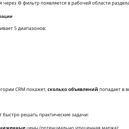
 через ⚙️ фильтр появляется в рабочей области раздела
рации
ивает 5 диапазонов:
егории CRM покажет,
сколько объявлений
попадает в 
 быстро решать практические задачи:
ниженные
цены (потенциально упущенная маржа);