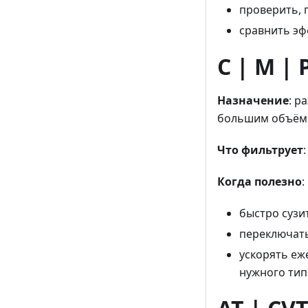
проверить, 
сравнить эф
С | М | 
Назначение
: р
большим объём
Что фильтрует
Когда полезно
:
быстро сузит
переключать
ускорять еж
нужного тип