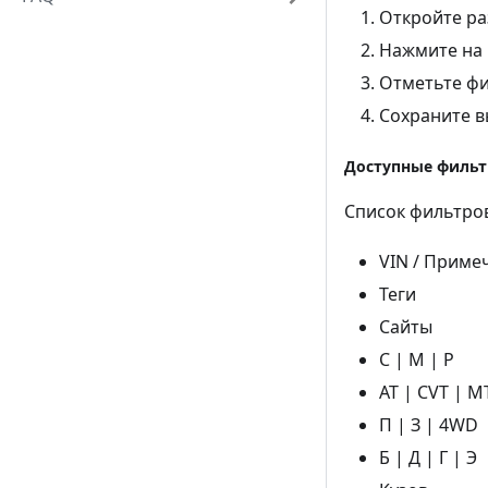
Откройте ра
Нажмите на и
Отметьте фи
Сохраните в
Доступные филь
Список фильтро
VIN / Приме
Теги
Сайты
С | М | Р
AT | CVT | M
П | З | 4WD
Б | Д | Г | Э