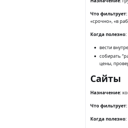
Назначение
: г
Что фильтрует
«срочно», «в раб
Когда полезно
:
вести внутр
собирать “р
цены, провер
Сайты
Назначение
: к
Что фильтрует
Когда полезно
: