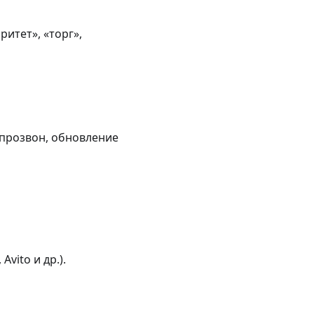
итет», «торг»,
 прозвон, обновление
vito и др.).