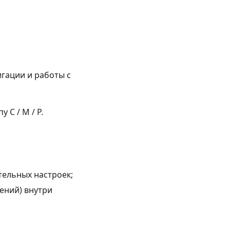
игации и работы с
 С / М / Р.
ельных настроек;
ений) внутри