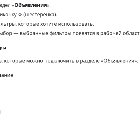
здел «
Объявления
».
конку ⚙️ (шестерёнка).
льтры, которые хотите использовать.
ыбор — выбранные фильтры появятся в рабочей област
тры
в, которые можно подключить в разделе «Объявления»:
чание
T