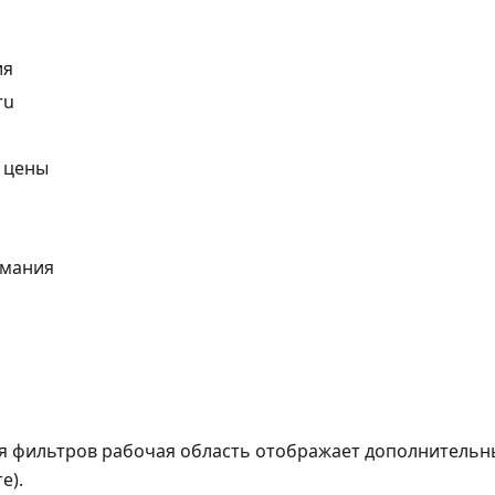
ия
ru
 цены
имания
я фильтров рабочая область отображает дополнительн
е).