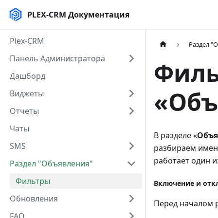
PLEX-CRM Документация
Plex-CRM
Раздел "
Панель Администратора
Филь
Дашборд
«Объ
Виджеты
Отчеты
Чаты
В разделе «
Объя
SMS
разбираем име
работает один и
Раздел "Объявления"
Фильтры
Включение и отк
Обновления
Перед началом 
FAQ